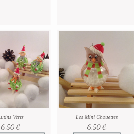
utins Verts
Les Mini Chouettes
6,50
€
6,50
€