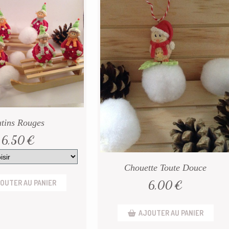
tins Rouges
6,50
€
Chouette Toute Douce
6,00
€
OUTER AU PANIER
AJOUTER AU PANIER