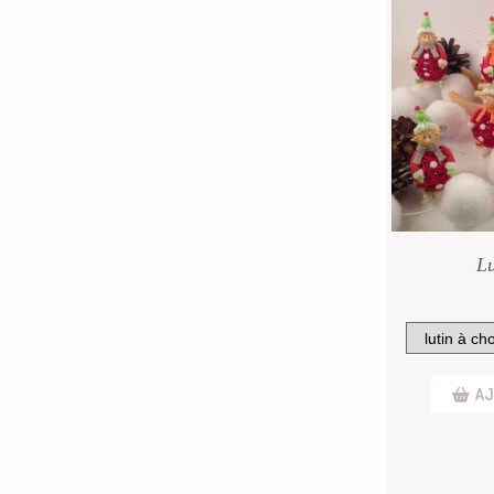
Lu
AJ