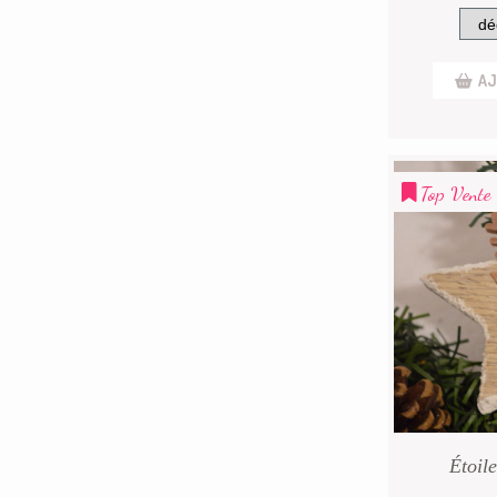
AJ
Top Vente
Étoil