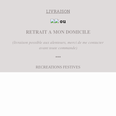
LIVRAISON
ou
RETRAIT A MON DOMICILE
(livraison possible aux alentours, merci de me contacter
avant toute commande)
***
RECREATIONS FESTIVES
5 rue de la vallée buée
Villepot
89560 COURSON LES CARRIERES
UNE QUESTION ?
CONTACTEZ-MOI