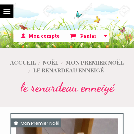
Mon compte
Panier
ACCUEIL
NOËL
MON PREMIER NOËL
LE RENARDEAU ENNEIGÉ
le renardeau enneigé
Mon Premier Noël