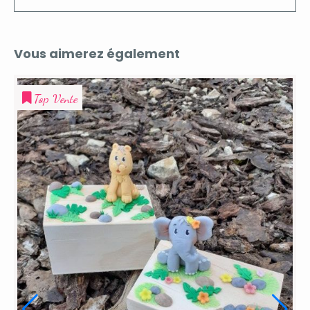
Vous aimerez également
ente
Top Vente